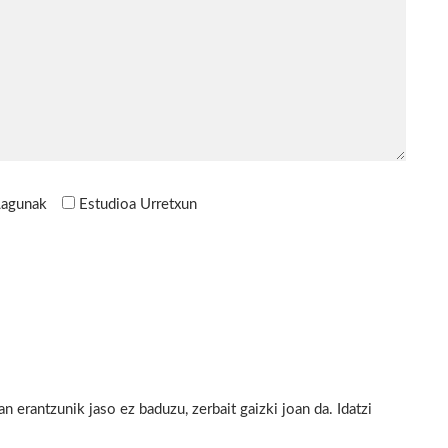
Lagunak
Estudioa Urretxun
 erantzunik jaso ez baduzu, zerbait gaizki joan da. Idatzi