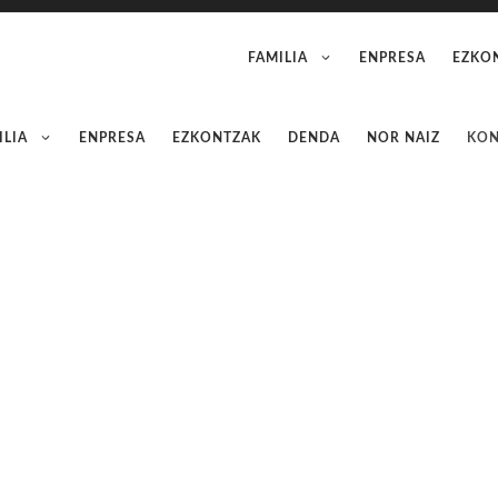
FAMILIA
ENPRESA
EZKO
ILIA
ENPRESA
EZKONTZAK
DENDA
NOR NAIZ
KON