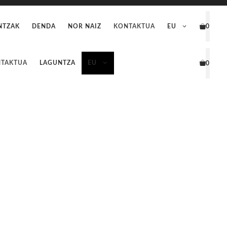
NTZAK
DENDA
NOR NAIZ
KONTAKTUA
EU
0
TAKTUA
LAGUNTZA
EU
0