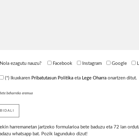
Nola ezagutu nauzu?
Facebook
Instagram
Google
(*) Ikuxkaren
Pribatutasun Politika
eta
Lege Oharra
onartzen ditut.
 Bete beharreko eremua
ekin harremanetan jartzeko formularioa bete baduzu eta 72 lan ordutan
adazu whatsapp bat. Pozik lagunduko dizut!